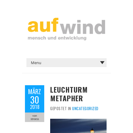
LEUCHTURM
MÄRZ
METAPHER
30
2018
GEPOSTET IN
UNCATEGORIZED
von
stroess